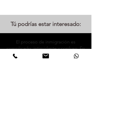
Tú podrías estar interesado:
El proceso de inmigración es
complicado, intimidante y confuso. En
la oficina legal de Marice Morales, lo
guiaremos a través de su viaje de
inmigración con el más alto nivel de
atención.
El abogado Morales ha estado
representando, defendiendo y
defendiendo con éxito a los
inmigrantes. El abogado Morales habla
español y francés.